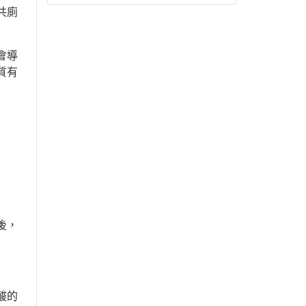
共廁
會導
質有
後，
酸的