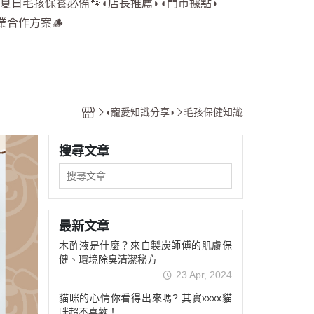
夏日毛孩保養必備🐾
◖店長推薦◗
◖門市據點◗
業合作方案🪵
◖寵愛知識分享◗
毛孩保健知識
搜尋文章
最新文章
木酢液是什麼？來自製炭師傅的肌膚保
健、環境除臭清潔秘方
23 Apr, 2024
貓咪的心情你看得出來嗎? 其實xxxx貓
咪超不喜歡！