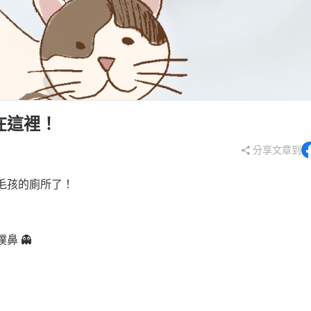
在這裡！
分享文章到
毛孩的廁所了！
鼻 👻