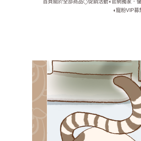
首頁
關於
全部商品
促銷活動
◖官網獨家．
◖寵粉VIP