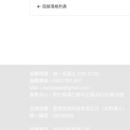
回部落格列表
關於
全部商品
付款方式說明
會員權
聯絡我們
訂單查詢
寄送方式說明
現金積
部落格
訂單相關說明
售後服務說明
隱私
服務時間｜週一至週五 9:00-17:00
服務專線｜0902-391-897
Mail｜muzuopet@gmail.com
展售中心｜新竹縣湖口鄉中正路3段162巷16號
品牌授權：盛發生物科技有限公司（木酢達人）
統一編號：28330299
營運團隊：双云行銷有限公司