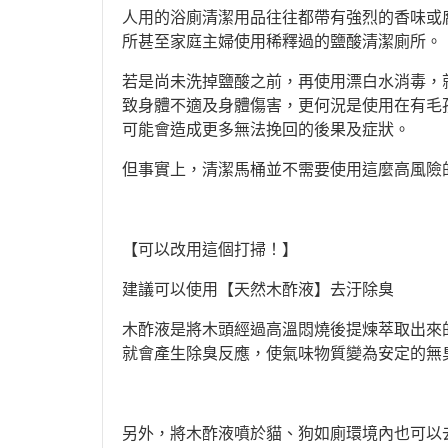
人用的浴廁清潔用品往往都帶有強烈的香味或
所甚至家庭主婦使用稀釋過的鹽酸清潔廁所。
若是尚未洗掉鹽酸之前，再使用漂白水消毒，
致身體不適及身體傷害，更何況是使用在有毛
可能會造成更多無法挽回的後果及症狀。
但事實上，清潔馬桶並不需要使用這麼高風險
【可以改用這個打掃！】
建議可以使用【天然木酢液】去汙除臭
木酢液是將木頭經過高溫悶燒後提煉萃取出來
就會產生除臭反應，使氣味物質變為安定的無
另外，將木酢液噴於貓、狗如廁環境內也可以