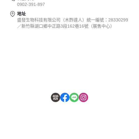
0902-391-897
地址
盛發生物科技有限公司（木酢達人）統一編號：28330299
／新竹縣湖口鄉中正路3段162巷16號（展售中心）
關於
全部商品
付款方式說明
會員權益說明
服務時間｜週一至週五 9:00-17:00
服務專線｜0902-391-897
Mail｜muzuopet@gmail.com
展售中心｜新竹縣湖口鄉中正路3段162巷16號