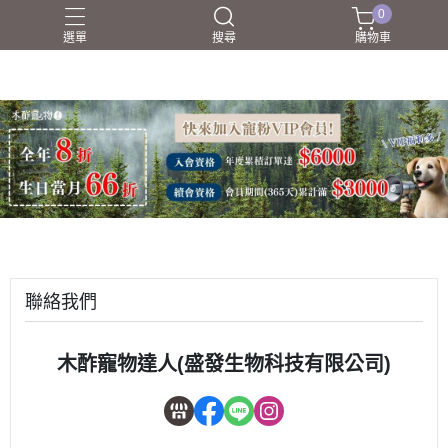
0
選單
搜尋
購物車
狗狗
環境/用品清潔
肌膚養護
貓咪
防蚊
聯絡我們
木酢寵物達人(盛發生物科技有限公司)